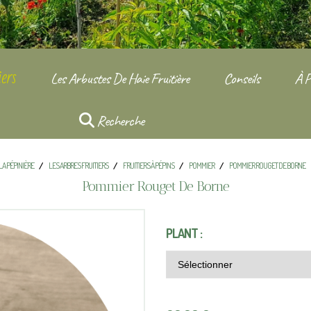
ers
Les Arbustes De Haie Fruitière
Conseils
À P
Recherche
LA PÉPINIÈRE
LES ARBRES FRUITIERS
FRUITIERS À PÉPINS
POMMIER
POMMIER ROUGET DE BORNE
Pommier Rouget De Borne
PLANT :