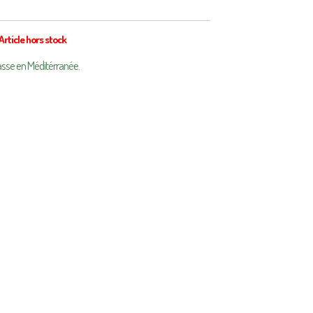
Article hors stock
asse en Méditérranée.