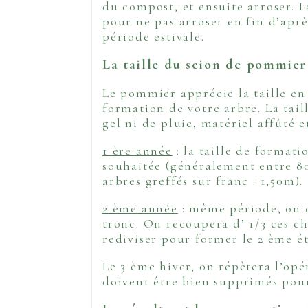
du compost, et ensuite arroser. L
pour ne pas arroser en fin d’après
période estivale.
La taille du scion de pommie
Le pommier apprécie la taille en
formation de votre arbre. La tail
gel ni de pluie, matériel affûté e
1 ère année
: la taille de formati
souhaitée (généralement entre 80
arbres greffés sur franc : 1,50m).
2 ème année
: même période, on c
tronc. On recoupera d’ 1/3 ces ch
rediviser pour former le 2 ème é
Le 3 ème hiver, on répètera l’opé
doivent être bien supprimés pour