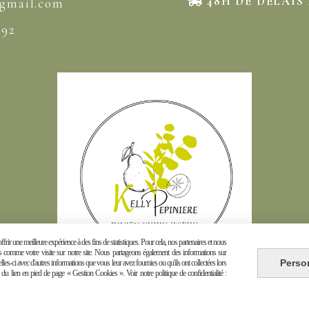
48H DE DÉLAIS

@gmail
.com
.92
frir une meilleure expérience à des fins de statistiques. Pour cela, nos partenaires et nous
les comme votre visite sur notre site. Nous partageons également des informations sur
Perso
elles-ci avec d'autres informations que vous leur avez fournies ou qu'ils ont collectées lors
e du lien en pied de page « Gestion Cookies ». Voir notre politique de confidentialité :
Autoriser
Facebook est désactivé.