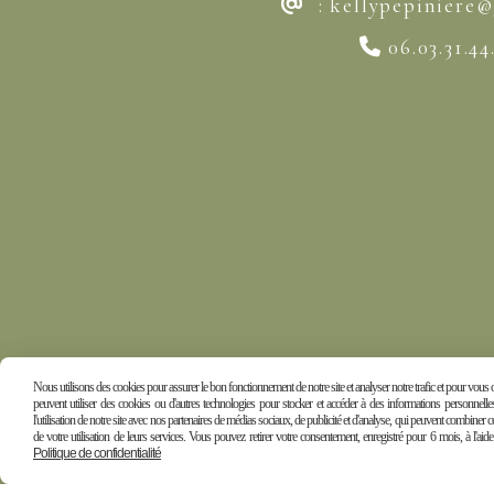
:
kellypepiniere
@
06.03.31.44

Nous utilisons des cookies pour assurer le bon fonctionnement de notre site et analyser notre trafic et pour vous of
peuvent utiliser des cookies ou d'autres technologies pour stocker et accéder à des informations personnel
l'utilisation de notre site avec nos partenaires de médias sociaux, de publicité et d'analyse, qui peuvent combiner c
de votre utilisation de leurs services. Vous pouvez retirer votre consentement, enregistré pour 6 mois, à l'aid
Politique de confidentialité