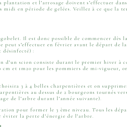
a plantation et l’arrosage doivent s’effectuer dan
 midi en période de gelées. Veillez à ce que la ter
r
 gobelet. Il est donc possible de commencer dès la
le peut s’effectuer en février avant le départ de l
t désinfecté) :
on d’un scion consiste durant le premier hiver à c
 cm et 1m20 pour les pommiers de mi-vigueur, on 
hoisira 3 à 4 belles charpentières et on supprime
arpentières au dessus de 2 bourgeons tournés vers 
tage de l’arbre durant l’année suivante).
ration pour former le 3 ème niveau. Tous les dépar
 éviter la perte d’énergie de l’arbre.