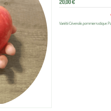
20,00
€
Variété Cévenole, pommier rustique. P