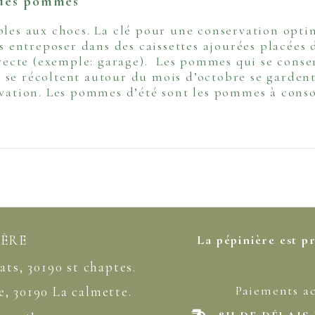
n des pommes
bles aux chocs. La clé pour une conservation opti
es entreposer dans des caissettes ajourées placées 
directe (exemple: garage). Les pommes qui se cons
se récoltent autour du mois d’octobre se gardent 
ervation. Les pommes d’été sont les pommes à co
IÈRE
La pépinière est p
ats, 30190 st chaptes.
Paiements a
ne, 30190 La calmette.