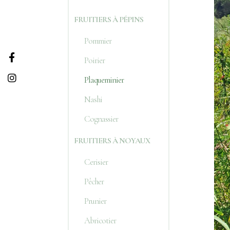
FRUITIERS À PÉPINS
Pommier
Poirier
Plaqueminier
Nashi
Cognassier
FRUITIERS À NOYAUX
Cerisier
Pêcher
Prunier
Abricotier