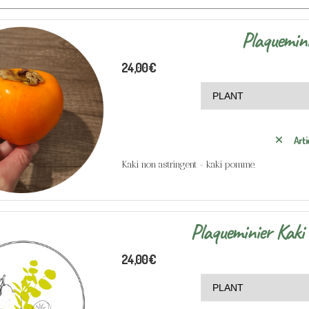
Plaquemini
24,00
€
Arti
Kaki non astringent - kaki pomme.
Plaqueminier Kak
24,00
€