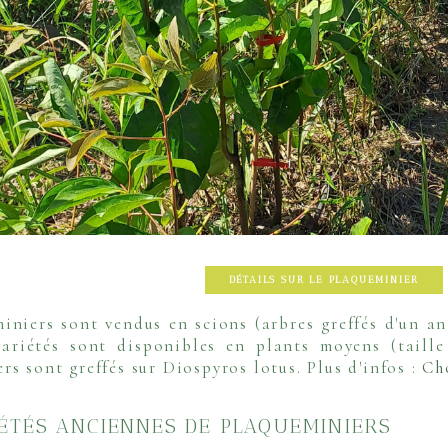
DÉTAILS SUR LE PLAQUEMINIER
iniers sont vendus en scions (arbres greffés d'un an
variétés sont disponibles en plants moyens (tail
rs sont greffés sur Diospyros lotus.
Plus d'infos
:
Ch
IÉTÉS ANCIENNES DE PLAQUEMINIERS