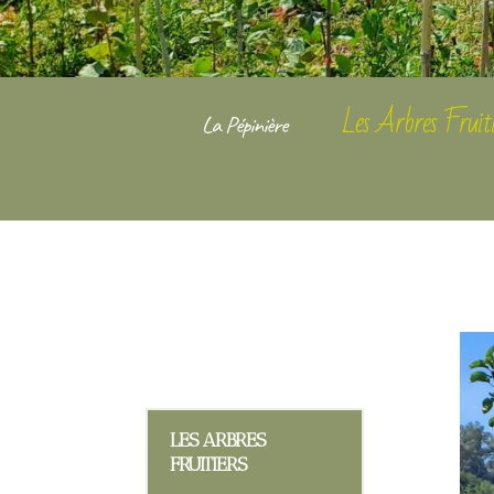
Les Arbres Fruiti
La Pépinière
LES ARBRES
FRUITIERS