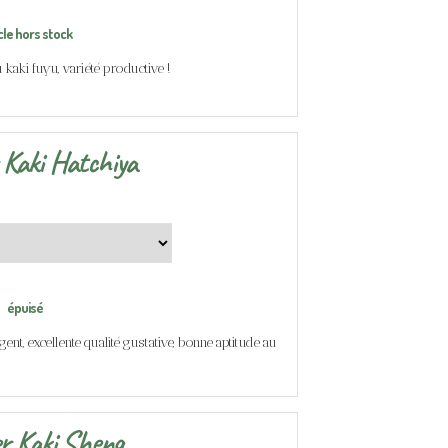
cle hors stock
 kaki fuyu, variété productive !
 Kaki Hatchiya
épuisé
ent, excellente qualité gustative, bonne aptitude au
er Kaki Sheng