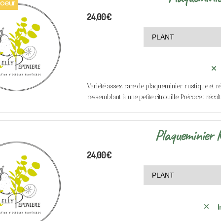
oeur
24,00
€
Variété assez rare de plaqueminier rustique et rési
ressemblant à une petite citrouille. Précoce : réco
Plaqueminier K
24,00
€
I