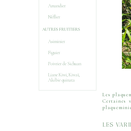
Amandier
Néflier
AUTRES FRUITIERS
Asiminier
Figuier
Poivrier de Sichuan
Liane Kiwi, Kiwaï,
Akébie quinata
Les plaquem
Certaines 
plaqueminie
LES VAR