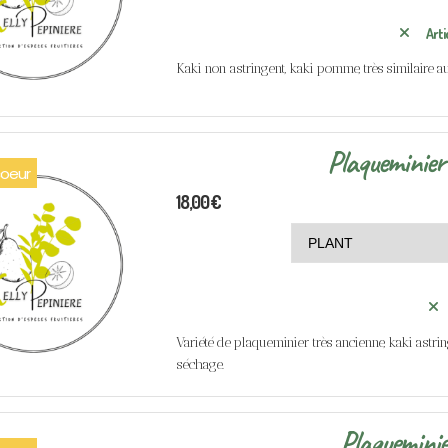
Arti
Kaki non astringent, kaki pomme, très similaire au
Plaqueminier
oeur
18,00
€
Variété de plaqueminier très ancienne, kaki astring
séchage.
Plaquemini