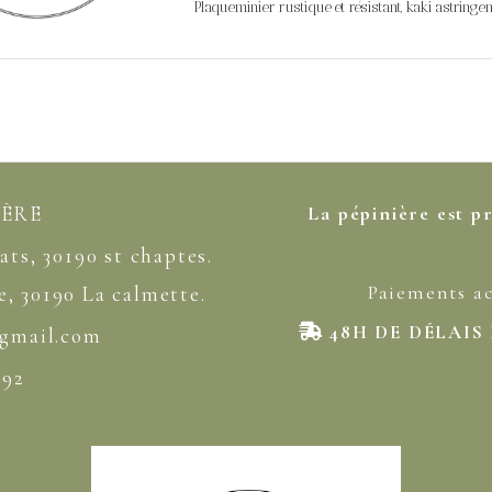
Plaqueminier rustique et résistant, kaki astringent
IÈRE
La pépinière est p
ats, 30190 st chaptes.
Paiements a
ne, 30190 La calmette.
48H DE DÉLAIS

@gmail
.com
.92