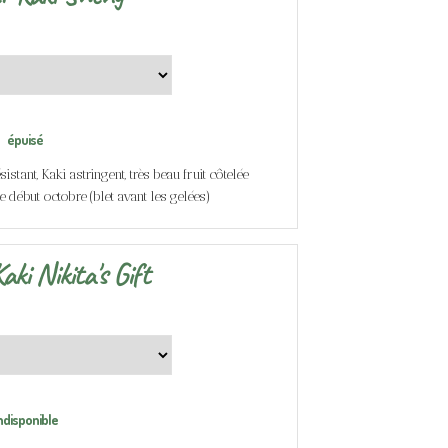
épuisé
stant, Kaki astringent, très beau fruit côtelée
lte début octobre (blet avant les gelées)
aki Nikita's Gift
ndisponible