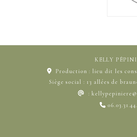
KELLY PÉPIN
Production : lieu dit les cons

Siège social : 13 allées de brau
:
kellypepiniere
@
06.03.31.44
