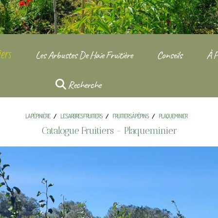
ers
Les Arbustes De Haie Fruitière
Conseils
À P
Recherche
LA PÉPINIÈRE
LES ARBRES FRUITIERS
FRUITIERS À PÉPINS
PLAQUEMINIER
Catalogue Fruitiers - Plaqueminier