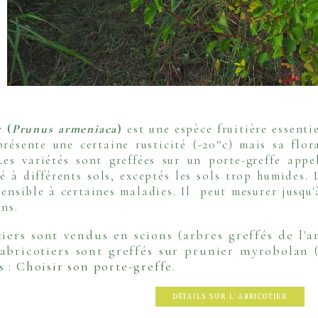
r (
Prunus armeniaca
)
est une espèce fruitière essenti
présente une certaine rusticité (-20°c) mais sa flor
Les variétés sont greffées sur un porte-greffe app
é à différents sols, exceptés les sols trop humides. L
sensible à certaines maladies. Il peut mesurer jusqu'
ans.
tiers sont vendus en scions (arbres greffés de l'
 abricotiers sont greffés sur prunier myrobolan (
os
:
Choisir son porte-greffe
.
DÉTAILS SUR L'ABRICOTIER