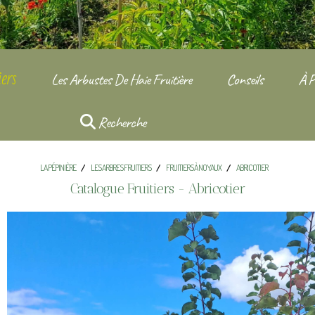
ers
Les Arbustes De Haie Fruitière
Conseils
À P
Recherche
LA PÉPINIÈRE
LES ARBRES FRUITIERS
FRUITIERS À NOYAUX
ABRICOTIER
Catalogue Fruitiers - Abricotier