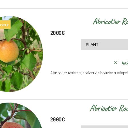
Abricotier R
oeur
20,00
€
Arti
Abricotier résistant, abricot de bouche et adapté à 
Abricotier Rou
20,00
€