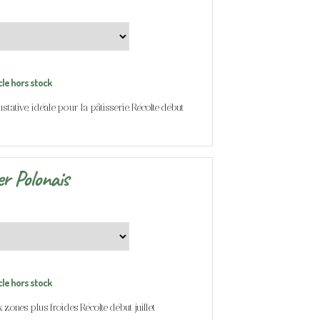
cle hors stock
gustative, idéale pour la pâtisserie. Récolte début
er Polonais
cle hors stock
 zones plus froides Récolte début juillet