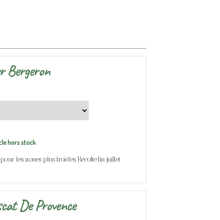
er Bergeron
cle hors stock
pour les zones plus froides. Récolte fin juillet
scat De Provence