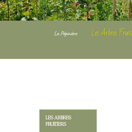
Les Arbres Fruiti
La Pépinière
LES ARBRES
FRUITIERS