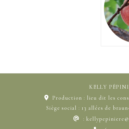
KELLY PÉPIN
Production : lieu dit les cons

Siège social : 13 allées de brau
:
kellypepiniere
@