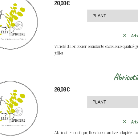
20,00
€
Arti
Variété d'abricotier résistante, excellente qualité 
juillet
Abricoti
20,00
€
Arti
Abricotier rustique, floraison tardive, adaptée aux