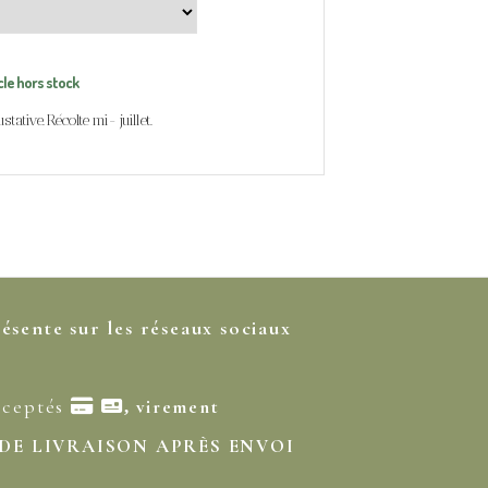
cle hors stock
stative. Récolte mi- juillet.
résente sur les réseaux sociaux
cceptés

virement
,
 DE LIVRAISON APRÈS ENVOI