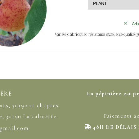
Arti
Variété d'abricotier résistante, excellente qualité gu
IÈRE
La pépinière est p
ats, 30190 st chaptes.
Paiements a
ne, 30190 La calmette.
48H DE DÉLAIS

@gmail
.com