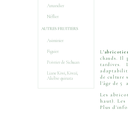
Amandier
Néflier
AUTRES FRUITIERS
Asiminier
Figuier
L
'abricotie
chauds. Il 
Poivrier de Sichuan
tardives. 
adaptabilit
Liane Kiwi, Kiwaï,
de culture 
Akébie quinata
l'âge de 5 
Les abrico
haut). Les
Plus d'inf