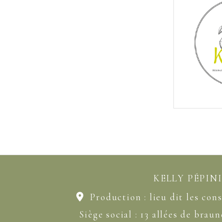
KELLY PÉPIN
Production : lieu dit les cons

Siège social : 13 allées de brau