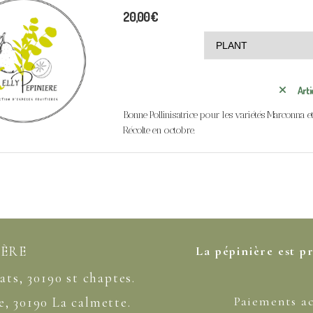
20,00
€
Arti
Bonne Pollinisatrice pour les variétés Marconna e
Récolte en octobre.
IÈRE
La pépinière est p
ats, 30190 st chaptes.
Paiements a
ne, 30190 La calmette.