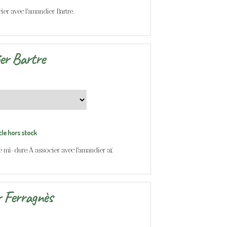
er avec l'amandier Bartre.
er Bartre
cle hors stock
e mi-dure. À associer avec l'amandier aï.
 Ferragnès