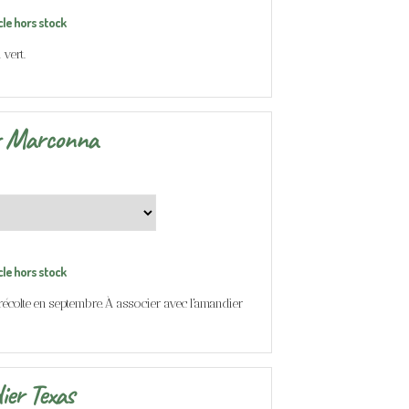
cle hors stock
vert.
r Marconna
cle hors stock
 récolte en septembre. À associer avec l'amandier
er Texas