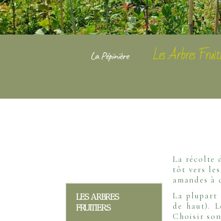
Les Arbres Fruiti
La Pépinière
La récolte 
tôt vers le
amandes à c
La plupart 
LES ARBRES
de haut). L
FRUITIERS
Choisir son