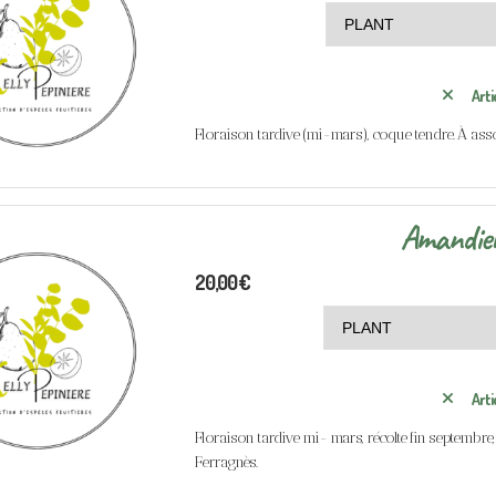
Arti
Floraison tardive (mi-mars), coque tendre. À ass
Amandier
20,00
€
Arti
Floraison tardive mi- mars, récolte fin septembre
Ferragnès.