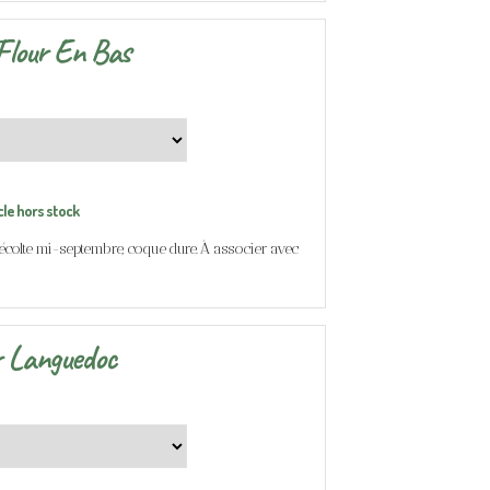
Flour En Bas
cle hors stock
 récolte mi-septembre, coque dure. À associer avec
 Languedoc