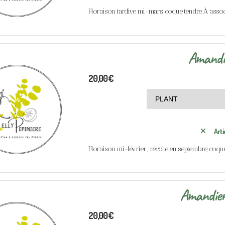
Floraison tardive mi-mars, coque tendre. À associ
Amandi
20,00
€
Arti
Floraison mi-février , récolte en septembre, coqu
Amandier
20,00
€