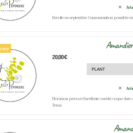
Arti
Récolte en septembre. Consommation possible en 
Amandie
oeur
20,00
€
Arti
Floraison précoce. Excellente variété, coque dure,
Texas.
Amandi