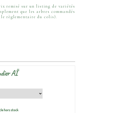
rix remisé sur un listing de variétés
simplement que les arbres commandés
lle règlementaire du colis).
dier AÏ
cle hors stock