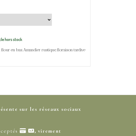
cle hors stock
t flour en bas. Amandier rustique, floraison tardive
résente sur les réseaux sociaux
cceptés

virement
,