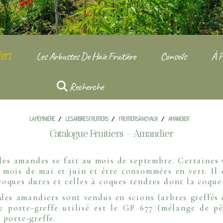
ers
Les Arbustes De Haie Fruitière
Conseils
À P
Recherche
LA PÉPINIÈRE
LES ARBRES FRUITIERS
FRUITIERS À NOYAUX
AMANDIER
Catalogue Fruitiers - Amandier
des amandes se fait au mois de septembre. Certaines v
s mois de mai et juin et être consommées en vert. Il 
oques dures et celles à coques tendres dont la coque
des amandiers sont vendus en scions (arbres greffés 
e porte-greffe utilisé est le GF 677 (mélange de pê
 porte-greffe
.