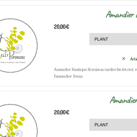
Amandier 
20,00
€
Arti
Amandier Rustique, floraison tardive fin février,
l'amandier Texas.
Amandier
20,00
€