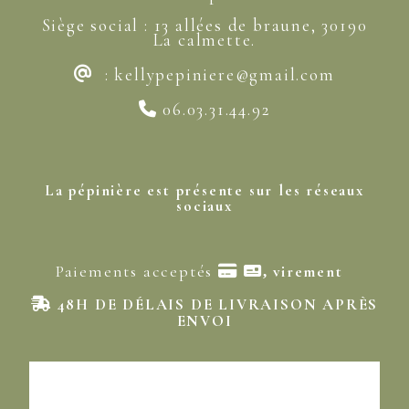
Siège social : 13 allées de braune, 30190
La calmette.
:
kellypepiniere@gmail
.com
@
06.03.31.44.92

La pépinière est présente sur les réseaux
sociaux
Paiements acceptés

virement
,
48H DE DÉLAIS DE LIVRAISON APRÈS

ENVOI