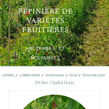
PÉPINIÈRE DE
VARIÉTÉS
FRUITIÈRES
ANCIENNES ET
MÉCONNUES
LA PÉPINIÈRE
LES ARBRES FRUITIERS
FRUITIERS À NOYAUX
PÊCHER
PÊCHER CHARLES ROUX
Pêcher Charles Roux