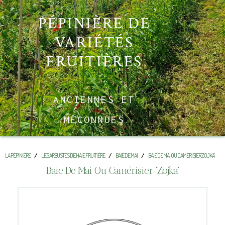
PÉPINIÈRE DE
VARIÉTÉS
FRUITIÈRES
ANCIENNES ET
MÉCONNUES
LA PÉPINIÈRE
LES ARBUSTES DE HAIE FRUITIÈRE
BAIE DE MAI
BAIE DE MAI OU CAMÉRISIER 'ZOJKA'
Baie De Mai Ou Camérisier 'zojka'