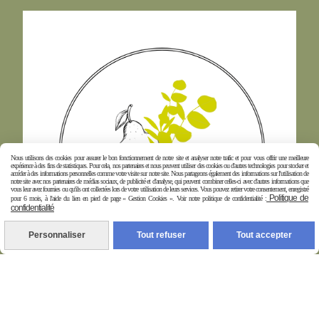
Nous utilisons des cookies pour assurer le bon fonctionnement de notre site et analyser notre trafic et pour vous offrir une meilleure
expérience à des fins de statistiques. Pour cela, nos partenaires et nous peuvent utiliser des cookies ou d'autres technologies pour stocker et
accéder à des informations personnelles comme votre visite sur notre site. Nous partageons également des informations sur l'utilisation de
notre site avec nos partenaires de médias sociaux, de publicité et d'analyse, qui peuvent combiner celles-ci avec d'autres informations que
vous leur avez fournies ou qu'ils ont collectées lors de votre utilisation de leurs services. Vous pouvez retirer votre consentement, enregistré
Politique de
pour 6 mois, à l'aide du lien en pied de page « Gestion Cookies ». Voir notre politique de confidentialité :
confidentialité
Personnaliser
Tout refuser
Tout accepter
Autoriser
Facebook est désactivé.