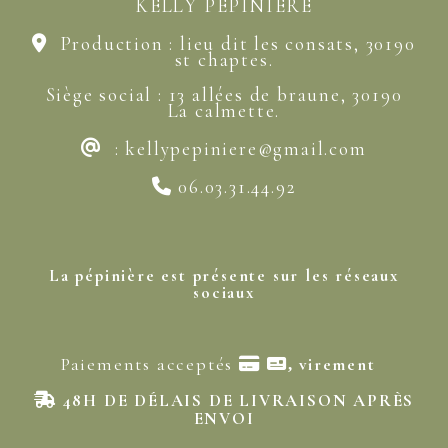
KELLY PÉPINIÈRE
Production : lieu dit les consats, 30190

st chaptes.
Siège social : 13 allées de braune, 30190
La calmette.
:
kellypepiniere@gmail
.com
@
06.03.31.44.92

La pépinière est présente sur les réseaux
sociaux
Paiements acceptés

virement
,
48H DE DÉLAIS DE LIVRAISON APRÈS

ENVOI