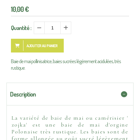
10,00
€
Quantité :
AJOUTER AU PANIER
Baie de mai pollinisatrice, baies sucrées légèrement acidulées, très
rustique.
Description
La variété de baie de mai ou camérisier '
zojka' est une baie de mai d'orgine
Polonaise très rustique. Les baies sont de
forme allongée au goût sucré légèrement