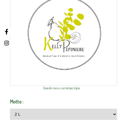
Baie de mai ou camérisier 'zojka'
Motte :